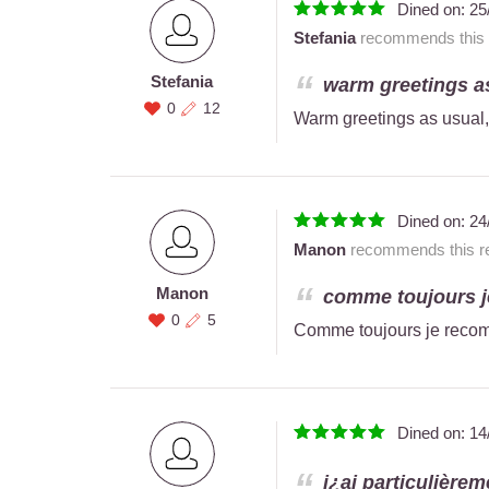
Dined on:
25
Stefania
recommends this r
Stefania
warm greetings as
0
12
Warm greetings as usual,
Dined on:
24
Manon
recommends this re
Manon
comme toujours j
0
5
Comme toujours je reco
Dined on:
14
j¿ai particulièrem