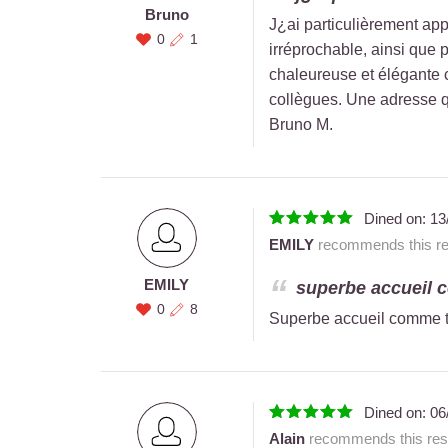
Bruno
J¿ai particulièrement app
0
1
irréprochable, ainsi que 
chaleureuse et élégante 
collègues. Une adresse q
Bruno M.
Dined on:
13
EMILY
recommends this res
EMILY
superbe accueil 
0
8
Superbe accueil comme t
Dined on:
06
Alain
recommends this rest