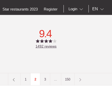
EN
Login
Star restaurants 2023
Register
9.4
1492
reviews
1
2
3
...
150