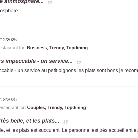
e athmosphäre...
mosphäre
/12/2025
staurant for:
Business,
Trendy,
Topdining
s impeccable - un service...
ccable - un service au petit oignons les plats sont bons je rec
/12/2025
staurant for:
Couples,
Trendy,
Topdining
rès belle, et les plats...
e, et les plats est succulent. Le personnel est très accueillant et