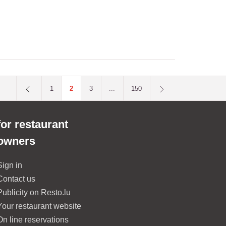
1
2
3
...
150
for restaurant
owners
Sign in
Contact us
Publicity on Resto.lu
Your restaurant website
On line reservations