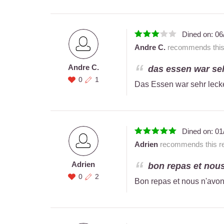
Dined on:
06
Andre C.
recommends this 
Andre C.
das essen war seh
0
1
Das Essen war sehr lecke
Dined on:
01
Adrien
recommends this re
Adrien
bon repas et nous
0
2
Bon repas et nous n'avon