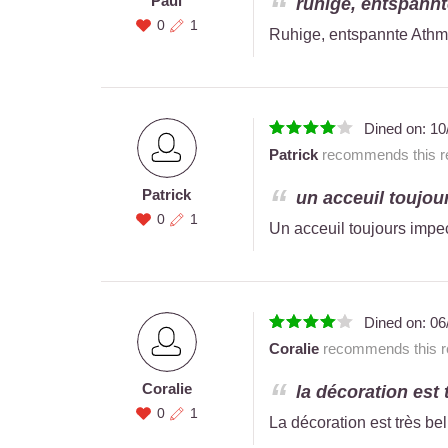
Paul
ruhige, entspannt
0
1
Ruhige, entspannte Ath
Dined on:
10
Patrick
recommends this re
Patrick
un acceuil toujour
0
1
Un acceuil toujours impe
Dined on:
06
Coralie
recommends this re
Coralie
la décoration est t
0
1
La décoration est très bell