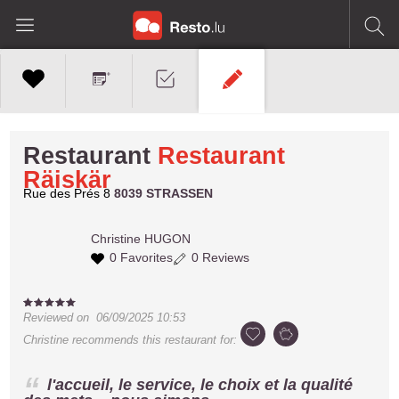
Restaurant
Restaurant
Räiskär
Rue des Prés 8
8039 STRASSEN
Christine
HUGON
0 Favorites
0 Reviews
Reviewed on
06/09/2025 10:53
Christine
recommends this restaurant for:
l'accueil, le service, le choix et la qualité