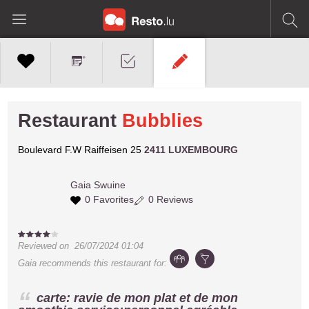
Restaurant
Bubblies
Boulevard F.W Raiffeisen 25
2411 LUXEMBOURG
Gaia
Swuine
0 Favorites
0 Reviews
Reviewed on
26/07/2024 01:04
Gaia
recommends this restaurant for:
carte: ravie de mon plat et de mon